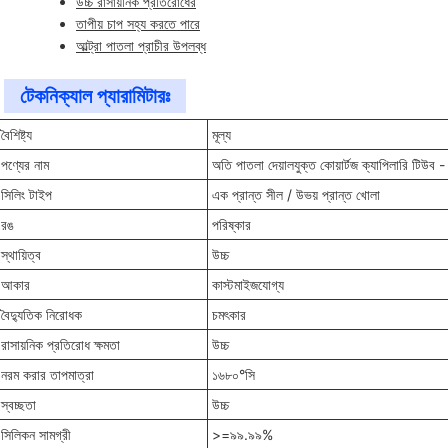
উচ্চ রাসায়নিক প্রতিরোধের
তাপীয় চাপ সহ্য করতে পারে
আল্ট্রা পাতলা প্রাচীর উপলব্ধ
টেকনিক্যাল প্যারামিটারঃ
বৈশিষ্ট্য
মূল্য
পণ্যের নাম
অতি পাতলা দেয়ালযুক্ত কোয়ার্টজ ক্যাপিলারি টিউব 
সিলিং টাইপ
এক প্রান্ত সীল / উভয় প্রান্ত খোলা
রঙ
পরিষ্কার
স্থায়িত্ব
উচ্চ
আকার
কাস্টমাইজযোগ্য
বৈদ্যুতিক নিরোধক
চমৎকার
রাসায়নিক প্রতিরোধ ক্ষমতা
উচ্চ
নরম করার তাপমাত্রা
১৬৮০°সি
স্বচ্ছতা
উচ্চ
সিলিকন সামগ্রী
>=৯৯.৯৯%