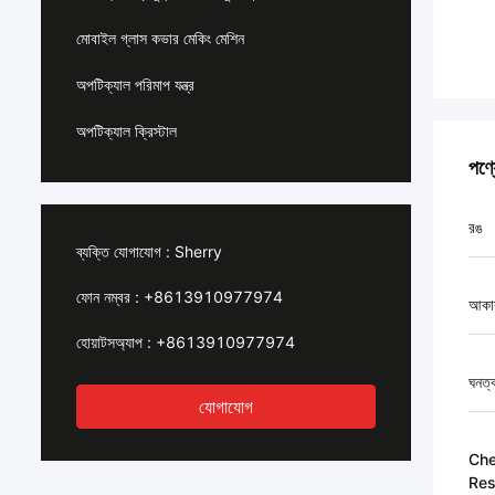
মোবাইল গ্লাস কভার মেকিং মেশিন
অপটিক্যাল পরিমাপ যন্ত্র
অপটিক্যাল ক্রিস্টাল
পণ্
রঙ
ব্যক্তি যোগাযোগ :
Sherry
ফোন নম্বর :
+8613910977974
আকা
হোয়াটসঅ্যাপ :
+8613910977974
ঘনত্
যোগাযোগ
Che
Res