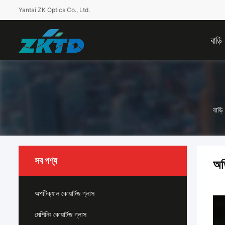
Yantai ZK Optics Co., Ltd.
বাড়ি
বাড়ি
সব পণ্য
অত
অপটিক্যাল কোয়ার্টজ গ্লাস
মেশিনিং কোয়ার্টজ গ্লাস