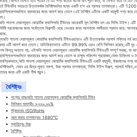
করেছে।আপনি নিশ্চিত হতে পারেন যে এই পণ্য কঠোর মানের মান পূরণ করে, যা নিশ্চিত করে যে এটি য
এই টিউবটির সবচেয়ে চিত্তাকর্ষক বৈশিষ্ট্যগুলির মধ্যে একটি হ'ল এর প্রসার তাপমাত্রা। এটি 1200 ড
অ্যাপ্লিকেশনগুলিতে ব্যবহারের জন্য আদর্শ করে তোলে।এই বৈশিষ্ট্য এটিকে একটি বহুমুখী পণ্য করে তোলে য
সহ।
অতি পাতলা দেয়ালযুক্ত কোয়ার্টজ ক্যাপিলারি টিউবের আরেকটি মূল বৈশিষ্ট্য হল এর সিলিং টাইপ। 
নির্দিষ্ট প্রয়োজনের জন্য সর্বোত্তম বিকল্পটি বেছে নেওয়ার জন্য আপনাকে নমনীয়তা প্রদান করে.
আছে.
্য
অতি পাতলা দেয়ালযুক্ত কোয়ার্টজ ক্যাপিলারি টিউব
এছাড়াও এটি চিত্তাকর্ষক প্রসার্য শক্তির গর্ব 
জন্য এটি আদর্শ করে তোলে। অতিরিক্তভাবে এটিতে 99.99% এরও বেশি সিলিকন রয়েছে,এটি দৃঢ় এবং দ
শেষ কিন্তু অন্তত নয়, এই
অতি পাতলা দেয়ালযুক্ত কোয়ার্টজ ক্যাপিলারি টিউব
এটি সম্পূর্ণ স্বচ্ছ, য
অ্যাপ্লিকেশনগুলিতে ব্যবহারের জন্য আদর্শ করে তোলে যা চাক্ষুষ পরিদর্শন প্রয়োজন,যেমন চিকিৎসা ও বৈজ
সামগ্রিকভাবে,
অতি পাতলা দেয়ালযুক্ত কোয়ার্টজ ক্যাপিলারি টিউব
এটি একটি বহুমুখী, উচ্চমানের পণ্য য
বৈশিষ্ট্যগুলি, যেমন এর ছিদ্র-মুক্ত নকশা, উচ্চ প্রসার তাপমাত্রা, সিলিং টাইপ বিকল্প, প্রসার্য শক্ত
তাদের জন্য এটি একটি শীর্ষ পছন্দ।
বৈশিষ্ট্যঃ
পণ্যের নামঃ
অতি পাতলা দেয়ালযুক্ত কোয়ার্টজ ক্যাপিলারি টিউব
সিলিকন সামগ্রীঃ >=৯৯.৯৯%
স্ট্যান্ডার্ডঃ ISO/RoHs
নরম করার তাপমাত্রাঃ 1680°C
স্থায়িত্বঃ উচ্চ
বৈশিষ্ট্যঃ