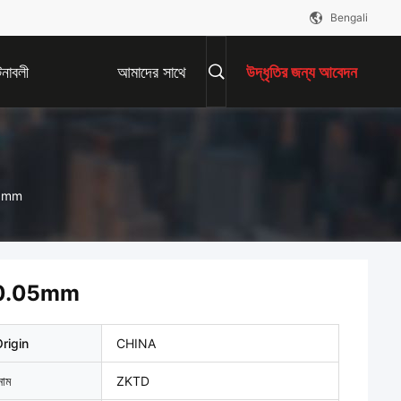
Bengali
নাবলী
আমাদের সাথে
উদ্ধৃতির জন্য আবেদন
যোগাযোগ করুন
.05mm
 বেধ 0.05mm
rigin
CHINA
নাম
ZKTD