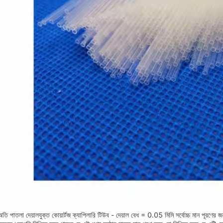
অতি পাতলা দেয়ালযুক্ত কোয়ার্টজ ক্যাপিলারি টিউব - দেয়াল বেধ = 0.05 মিমি সর্বোচ্চ মান পূর