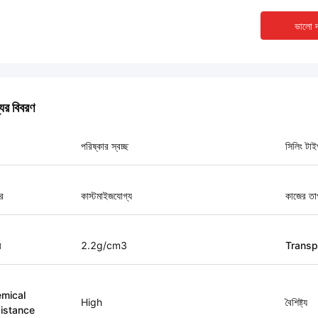
ভালো দ
যের বিবরণ
পরিষ্কার স্বচ্ছ
সিলিং টাই
র
কাস্টমাইজযোগ্য
কাজের তা
ব
2.2g/cm3
Transp
mical
High
বৈশিষ্ট্য
istance