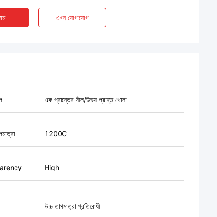
াম
এখন যোগাযোগ
প
এক প্রান্তের সীল/উভয় প্রান্ত খোলা
পমাত্রা
1200C
arency
High
উচ্চ তাপমাত্রা প্রতিরোধী