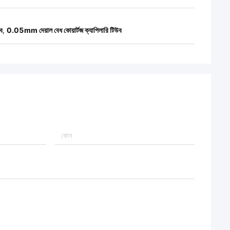
উব
,
0.05mm দেয়াল বেধ কোয়ার্টজ ক্যাপিলারি টিউব