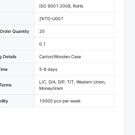
ISO 9001:2008, RoHs
ZKTD-U001
Order Quantity
20
0.1
 Details
Carton/Wooden Case
Time
5-8 days
L/C, D/A, D/P, T/T, Western Union,
Terms
MoneyGram
ility
10000 pcs per week