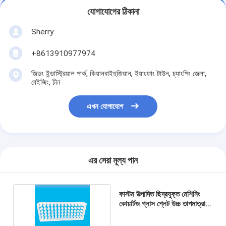
যোগাযোগের ঠিকানা
Sherry
+8613910977974
জিডং ইন্ডাস্ট্রিয়াল পার্ক, কিয়ানবাইহুজিয়ান, ইয়াংফাং টাউন, চ্যাংপিং জেলা,
বেইজিং, চীন
এখন যোগাযোগ
এর সেরা মূল্য পান
কাস্টম উত্পাদিত ছিদ্রযুক্ত মেশিনিং
কোয়ার্টজ গ্লাস প্লেট উচ্চ তাপমাত্রা
প্রতিরোধী