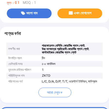
মূল্য：0.1
MOQ：1
ভালো দাম
এখন যোগাযোগ
পণ্যের বর্ণনা
,
পারফোরেশন মেশিনিং কোয়ার্টজ গ্লাস প্লেট
লক্ষণীয় করা
,
উচ্চ তাপমাত্রা প্রতিরোধী কোয়ার্টজ গ্লাস প্লেট
কাস্টমাইজড কোয়ার্টজ গ্লাস প্লেট
উৎপত্তি স্থল
চীন
ডেলিভারি সময়
৫-৮ কার্যদিবস
ন্যূনতম চাহিদার পরিমাণ
1
পরিচিতিমুলক নাম
ZKTD
পরিশোধের শর্ত
L/C, D/A, D/P, T/T, ওয়েস্টার্ন ইউনিয়ন, মানিগ্রাম
আরো দেখুন