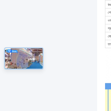
রঙ
শেষ
ওহ
প্
মো
তা