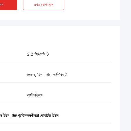
াম
এখন যোগাযোগ
2.2 জি/সেমি 3
লেজার, শিল্প, সৌর, অর্ধপরিবাহী
কাস্টমাইজড
াস টিউব
,
উচ্চ প্রতিফলনশীলতা কোয়ার্টজ টিউব