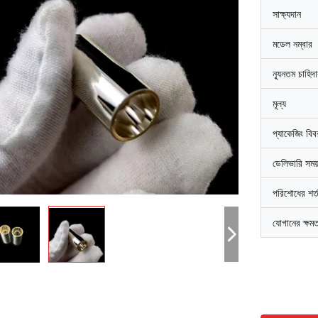
সাক্ষ্যদান
মডেল নম্বার
ন্যূনতম চাহিদ
মূল্য
প্যাকেজিং বি
ডেলিভারি সময
পরিশোধের শর্
যোগানের ক্ষম