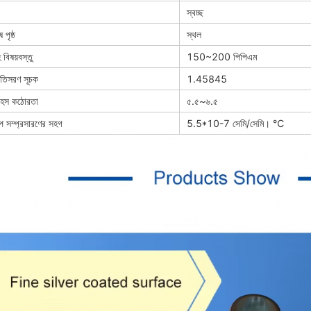
স্বচ্ছ
 পৃষ্ঠ
স্থল
 বিষয়বস্তু
150~200 পিপিএম
রতিসরণ সূচক
1.45845
হস কঠোরতা
৫.৫~৬.৫
প সম্প্রসারণের সহগ
5.5*10-7 সেমি/সেমি। ℃