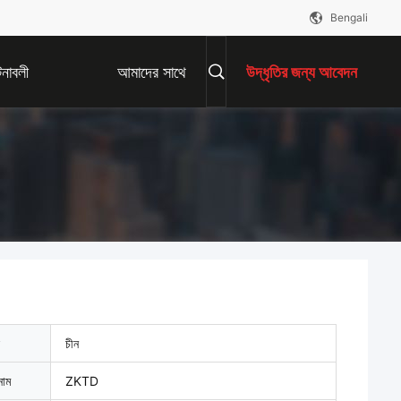
Bengali
নাবলী
আমাদের সাথে
উদ্ধৃতির জন্য আবেদন
যোগাযোগ করুন
চীন
নাম
ZKTD