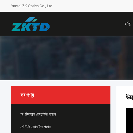
Yantai ZK Optics Co., Ltd.
বাড়ি
সব পণ্য
উচ
অপটিক্যাল কোয়ার্টজ গ্লাস
মেশিনিং কোয়ার্টজ গ্লাস