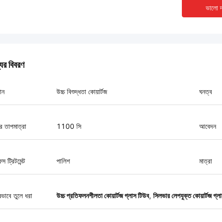
ভালো দ
যের বিবরণ
ান
উচ্চ বিশুদ্ধতা কোয়ার্টজ
ঘনত্ব
র তাপমাত্রা
1100 সি
আবেদন
স ট্রিটমেন্ট
পালিশ
মাত্রা
ষভাবে তুলে ধরা
উচ্চ প্রতিফলনশীলতা কোয়ার্টজ গ্লাস টিউব
,
সিলভার লেপযুক্ত কোয়ার্টজ গ্ল