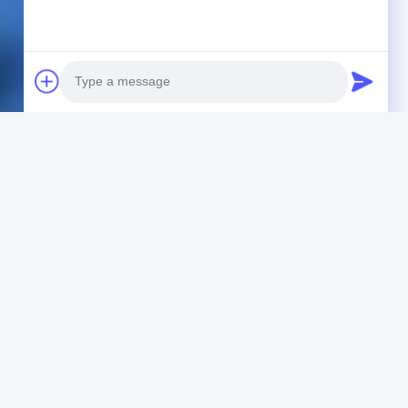
Photo
Video Call
Audio Call