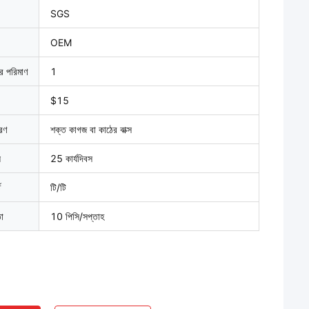
SGS
OEM
ার পরিমাণ
1
$15
বরণ
শক্ত কাগজ বা কাঠের বাক্স
়
25 কার্যদিবস
ত
টি/টি
তা
10 পিসি/সপ্তাহ