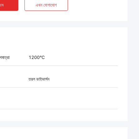
াম
এখন যোগাযোগ
পমাত্রা
1200°C
তরল ডাইভার্সন