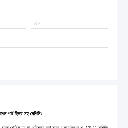
রশন পার্ট ছিদ্র সহ মেশিনিং
্ট, তরল শোষিত হয় না, পরিষ্কার করা সহজ।
কোয়ার্টজ অংশ, CNC মেশিনিং