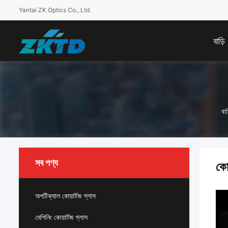
Yantai ZK Optics Co., Ltd.
বাড়ি
বাড
সব পণ্য
কো
অপটিক্যাল কোয়ার্টজ গ্লাস
মেশিনিং কোয়ার্টজ গ্লাস