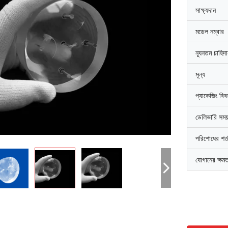
সাক্ষ্যদান
মডেল নম্বার
ন্যূনতম চাহিদ
মূল্য
প্যাকেজিং বি
ডেলিভারি সময
পরিশোধের শর্
যোগানের ক্ষম