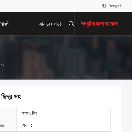
Bengali
নাবলী
আমাদের সাথে
উদ্ধৃতির জন্য আবেদন
যোগাযোগ করুন
 সহ
 ছিদ্র সহ
শানডং, চীন
নাম
ZKTD