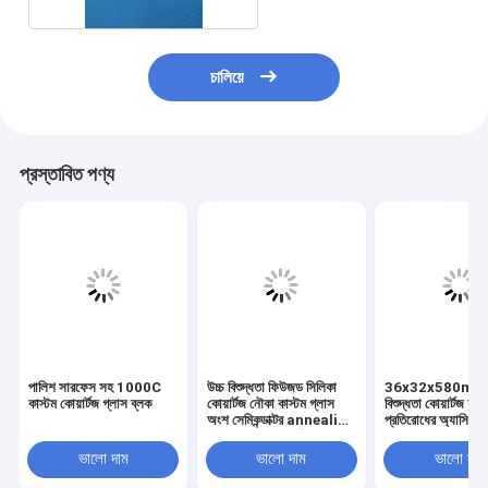
চালিয়ে
প্রস্তাবিত পণ্য
পালিশ সারফেস সহ 1000C
উচ্চ বিশুদ্ধতা ফিউজড সিলিকা
36x32x580mm উ
কাস্টম কোয়ার্টজ গ্লাস ব্লক
কোয়ার্টজ নৌকা কাস্টম গ্লাস
বিশুদ্ধতা কোয়ার্টজ যন্ত্
অংশ সেমিকন্ডাক্টর annealing
প্রতিরোধের অ্যাসিড ক্ষ
ট্রে জন্য ইন্টিগ্রাল গঠনের
ল্যাব পাতন পরিশোধন 
ভালো দাম
ভালো দাম
ভালো দাম