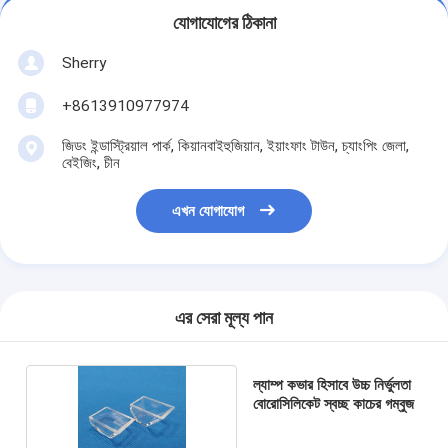
যোগাযোগের ঠিকানা
Sherry
+8613910977974
জিডং ইন্ডাস্ট্রিয়াল পার্ক, কিয়ানবাইহুজিয়ান, ইয়াংফাং টাউন, চ্যাংপিং জেলা,
বেইজিং, চীন
এখন যোগাযোগ
এর সেরা মূল্য পান
ল্যাম্প কভার হিসাবে উচ্চ নির্ভুলতা
বোরোসিলিকেট স্বচ্ছ কাচের গম্বুজ