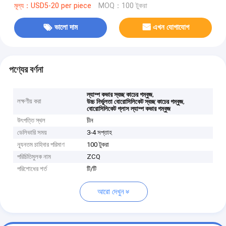
মূল্য：USD5-20 per piece
MOQ：100 টুকরা
ভালো দাম
এখন যোগাযোগ
পণ্যের বর্ণনা
,
ল্যাম্প কভার স্বচ্ছ কাচের গম্বুজ
লক্ষণীয় করা
,
উচ্চ নির্ভুলতা বোরোসিলিকেট স্বচ্ছ কাচের গম্বুজ
বোরোসিলিকেট গ্লাস ল্যাম্প কভার গম্বুজ
উৎপত্তি স্থল
চীন
ডেলিভারি সময়
3-4 সপ্তাহ
ন্যূনতম চাহিদার পরিমাণ
100 টুকরা
পরিচিতিমুলক নাম
ZCQ
পরিশোধের শর্ত
টি/টি
আরো দেখুন