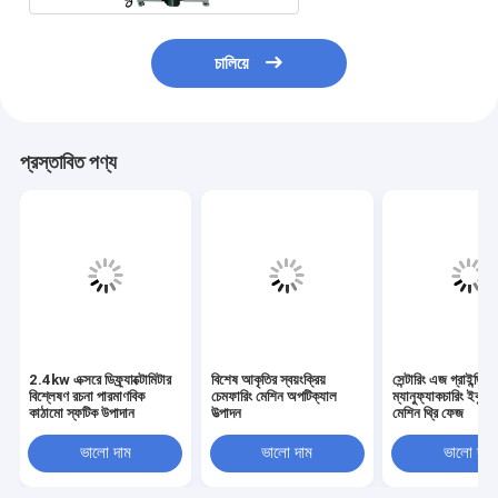
চালিয়ে
প্রস্তাবিত পণ্য
2.4kw এক্সরে ডিফ্র্যাক্টোমিটার
বিশেষ আকৃতির স্বয়ংক্রিয়
সেন্টারিং এজ গ্রাইন্ডিং
বিশ্লেষণ রচনা পারমাণবিক
চেমফারিং মেশিন অপটিক্যাল
ম্যানুফ্যাকচারিং ইকুইপম
কাঠামো স্ফটিক উপাদান
উত্পাদন
মেশিন থ্রি ফেজ
ভালো দাম
ভালো দাম
ভালো দাম