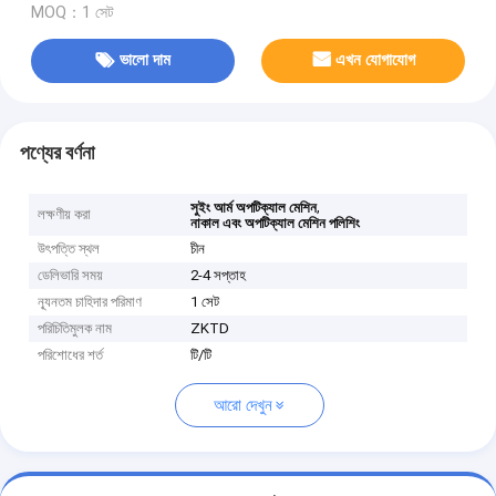
MOQ：1 সেট
ভালো দাম
এখন যোগাযোগ
পণ্যের বর্ণনা
,
সুইং আর্ম অপটিক্যাল মেশিন
লক্ষণীয় করা
নাকাল এবং অপটিক্যাল মেশিন পলিশিং
উৎপত্তি স্থল
চীন
ডেলিভারি সময়
2-4 সপ্তাহ
ন্যূনতম চাহিদার পরিমাণ
1 সেট
পরিচিতিমুলক নাম
ZKTD
পরিশোধের শর্ত
টি/টি
আরো দেখুন