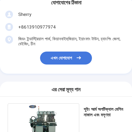
যোগাযোগের ঠিকানা
Sherry
+8613910977974
জিডং ইন্ডাস্ট্রিয়াল পার্ক, কিয়ানবাইহুজিয়ান, ইয়াংফাং টাউন, চ্যাংপিং জেলা,
বেইজিং, চীন
এখন যোগাযোগ
এর সেরা মূল্য পান
সুইং আর্ম অপটিক্যাল মেশিন
নাকাল এবং মসৃণতা