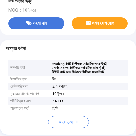
কাট অফের জন্য
MOQ：10 টুকরো
ভালো দাম
এখন যোগাযোগ
পণ্যের বর্ণনা
,
লেজার ক্যাভিটি ফিউজড কোয়ার্টজ সাবস্ট্রেট
লক্ষণীয় করা
,
সেরিয়াম ডপড ফিউজড কোয়ার্টজ সাবস্ট্রেট
ইউভি কাট অফ ফিউজড সিলিকা সাবস্ট্রেট
উৎপত্তি স্থল
চীন
ডেলিভারি সময়
2-4 সপ্তাহ
ন্যূনতম চাহিদার পরিমাণ
10 টুকরো
পরিচিতিমুলক নাম
ZKTD
পরিশোধের শর্ত
টি/টি
আরো দেখুন