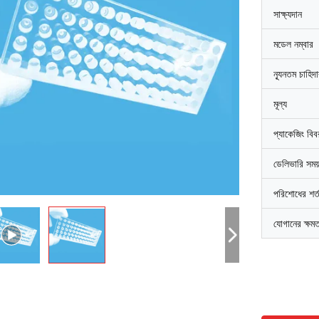
সাক্ষ্যদান
মডেল নম্বার
ন্যূনতম চাহিদ
মূল্য
প্যাকেজিং বি
ডেলিভারি সময
পরিশোধের শর্
যোগানের ক্ষম