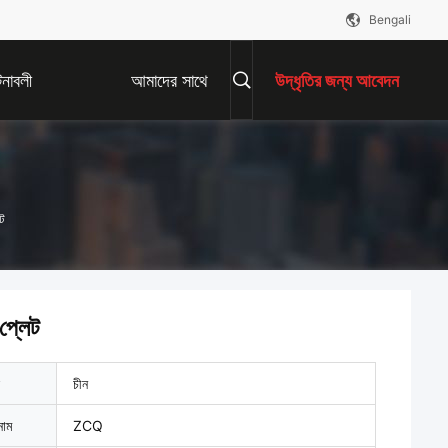
Bengali
নাবলী
আমাদের সাথে
উদ্ধৃতির জন্য আবেদন
যোগাযোগ করুন
েট
 প্লেট
চীন
নাম
ZCQ