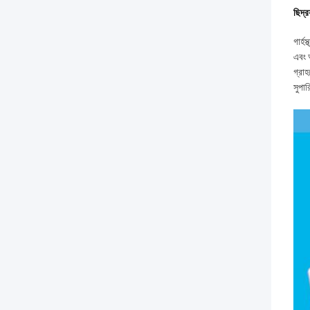
ছিদ্র
গার্
এবং 
গ্রাহ
সুপা