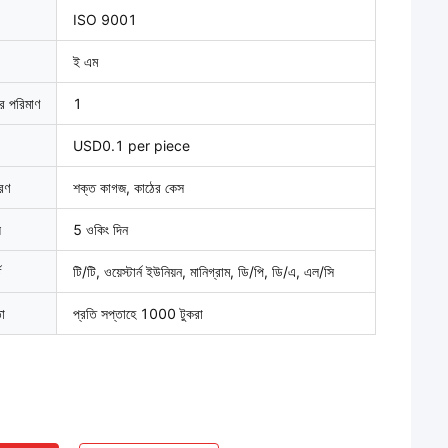
ISO 9001
ই এম
ার পরিমাণ
1
USD0.1 per piece
বরণ
শক্ত কাগজ, কাঠের কেস
়
5 ওকিং দিন
ত
টি/টি, ওয়েস্টার্ন ইউনিয়ন, মানিগ্রাম, ডি/পি, ডি/এ, এল/সি
তা
প্রতি সপ্তাহে 1000 টুকরা