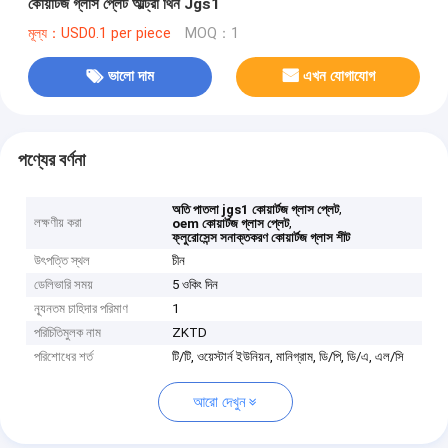
কোয়ার্টজ গ্লাস প্লেট আল্ট্রা থিন Jgs1
মূল্য：USD0.1 per piece
MOQ：1
ভালো দাম
এখন যোগাযোগ
পণ্যের বর্ণনা
,
অতি পাতলা jgs1 কোয়ার্টজ গ্লাস প্লেট
লক্ষণীয় করা
,
oem কোয়ার্টজ গ্লাস প্লেট
ফ্লুরোসেন্স সনাক্তকরণ কোয়ার্টজ গ্লাস শীট
উৎপত্তি স্থল
চীন
ডেলিভারি সময়
5 ওকিং দিন
ন্যূনতম চাহিদার পরিমাণ
1
পরিচিতিমুলক নাম
ZKTD
পরিশোধের শর্ত
টি/টি, ওয়েস্টার্ন ইউনিয়ন, মানিগ্রাম, ডি/পি, ডি/এ, এল/সি
আরো দেখুন