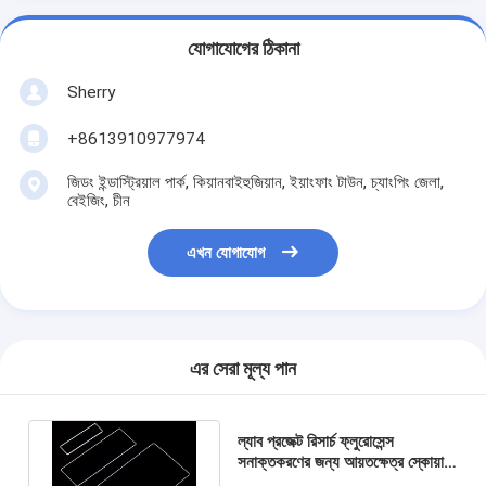
যোগাযোগের ঠিকানা
Sherry
+8613910977974
জিডং ইন্ডাস্ট্রিয়াল পার্ক, কিয়ানবাইহুজিয়ান, ইয়াংফাং টাউন, চ্যাংপিং জেলা,
বেইজিং, চীন
এখন যোগাযোগ
এর সেরা মূল্য পান
ল্যাব প্রজেক্ট রিসার্চ ফ্লুরোসেন্স
সনাক্তকরণের জন্য আয়তক্ষেত্র স্কোয়ার
রাউন্ড কোয়ার্টজ গ্লাস প্লেট আল্ট্রা থিন