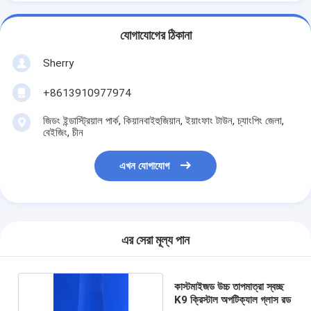
যোগাযোগের ঠিকানা
Sherry
+8613910977974
জিডং ইন্ডাস্ট্রিয়াল পার্ক, কিয়ানবাইহুজিয়ান, ইয়াংফাং টাউন, চ্যাংপিং জেলা,
বেইজিং, চীন
এখন যোগাযোগ
এর সেরা মূল্য পান
কাস্টমাইজড উচ্চ তাপমাত্রা স্বচ্ছ
K9 ক্রিস্টাল অপটিক্যাল গ্লাস রড