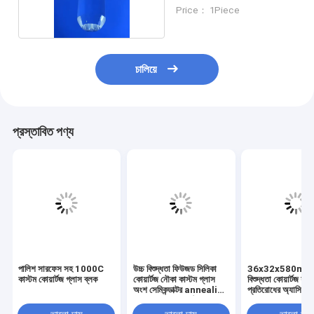
Price： 1Piece
চালিয়ে
প্রস্তাবিত পণ্য
পালিশ সারফেস সহ 1000C
উচ্চ বিশুদ্ধতা ফিউজড সিলিকা
36x32x580mm উ
কাস্টম কোয়ার্টজ গ্লাস ব্লক
কোয়ার্টজ নৌকা কাস্টম গ্লাস
বিশুদ্ধতা কোয়ার্টজ যন্ত্
অংশ সেমিকন্ডাক্টর annealing
প্রতিরোধের অ্যাসিড ক্ষ
ট্রে জন্য ইন্টিগ্রাল গঠনের
ল্যাব পাতন পরিশোধন 