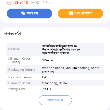
মূল্য：CN¥0.10
MOQ：1Piece
ভালো দাম
এখন যোগাযোগ
পণ্যের বর্ণনা
,
কাস্টমাইজড অপটিক্যাল গ্লাস রড
লক্ষণীয় করা
,
উচ্চ তাপমাত্রার অপটিক্যাল গ্লাস রড
স্বচ্ছ অপটিক্যাল গ্লাস রড
Minimum Order
1Piece
Quantity
wooden cases, vacuum packing, paper
Packaging Details
packing
Payment Terms
L/C
Place of Origin
Shandong, China
পরিচিতিমুলক নাম
ZKTD
আরো দেখুন