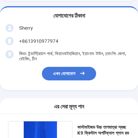
যোগাযোগের ঠিকানা
Sherry
+8613910977974
জিডং ইন্ডাস্ট্রিয়াল পার্ক, কিয়ানবাইহুজিয়ান, ইয়াংফাং টাউন, চ্যাংপিং জেলা,
বেইজিং, চীন
এখন যোগাযোগ
এর সেরা মূল্য পান
কাস্টমাইজড উচ্চ তাপমাত্রা স্বচ্ছ
K9 ক্রিস্টাল অপটিক্যাল গ্লাস রড