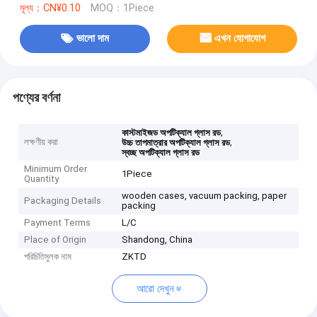
মূল্য：CN¥0.10
MOQ：1Piece
ভালো দাম
এখন যোগাযোগ
পণ্যের বর্ণনা
,
কাস্টমাইজড অপটিক্যাল গ্লাস রড
লক্ষণীয় করা
,
উচ্চ তাপমাত্রার অপটিক্যাল গ্লাস রড
স্বচ্ছ অপটিক্যাল গ্লাস রড
Minimum Order
1Piece
Quantity
wooden cases, vacuum packing, paper
Packaging Details
packing
Payment Terms
L/C
Place of Origin
Shandong, China
পরিচিতিমুলক নাম
ZKTD
আরো দেখুন