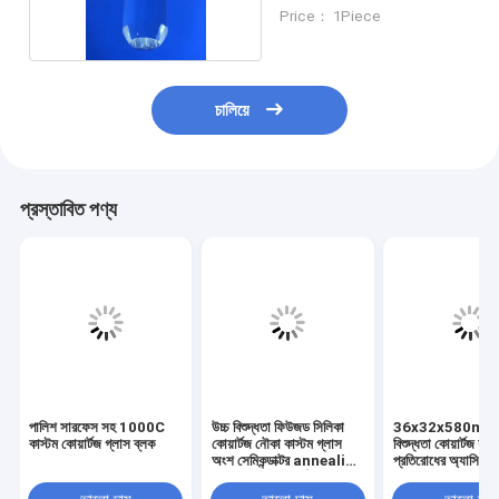
Price： 1Piece
চালিয়ে
প্রস্তাবিত পণ্য
পালিশ সারফেস সহ 1000C
উচ্চ বিশুদ্ধতা ফিউজড সিলিকা
36x32x580mm উ
কাস্টম কোয়ার্টজ গ্লাস ব্লক
কোয়ার্টজ নৌকা কাস্টম গ্লাস
বিশুদ্ধতা কোয়ার্টজ যন্ত্
অংশ সেমিকন্ডাক্টর annealing
প্রতিরোধের অ্যাসিড ক্ষ
ট্রে জন্য ইন্টিগ্রাল গঠনের
ল্যাব পাতন পরিশোধন 