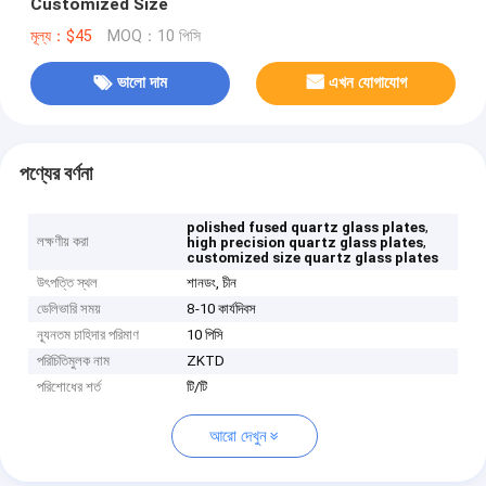
Customized Size
মূল্য：$45
MOQ：10 পিসি
ভালো দাম
এখন যোগাযোগ
পণ্যের বর্ণনা
,
polished fused quartz glass plates
লক্ষণীয় করা
,
high precision quartz glass plates
customized size quartz glass plates
উৎপত্তি স্থল
শানডং, চীন
ডেলিভারি সময়
8-10 কার্যদিবস
ন্যূনতম চাহিদার পরিমাণ
10 পিসি
পরিচিতিমুলক নাম
ZKTD
পরিশোধের শর্ত
টি/টি
আরো দেখুন