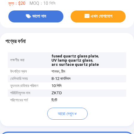
মূল্য：$20
MOQ：10 পিসি
ভালো দাম
এখন যোগাযোগ
পণ্যের বর্ণনা
,
fused quartz glass plate
লক্ষণীয় করা
,
UV lamp quartz glass
arc surface quartz plate
উৎপত্তি স্থল
শানডং, চীন
ডেলিভারি সময়
8-12 কার্যদিবস
ন্যূনতম চাহিদার পরিমাণ
10 পিসি
পরিচিতিমুলক নাম
ZKTD
পরিশোধের শর্ত
টি/টি
আরো দেখুন