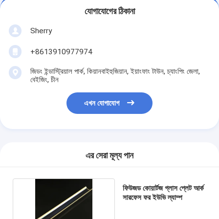
যোগাযোগের ঠিকানা
Sherry
+8613910977974
জিডং ইন্ডাস্ট্রিয়াল পার্ক, কিয়ানবাইহুজিয়ান, ইয়াংফাং টাউন, চ্যাংপিং জেলা,
বেইজিং, চীন
এখন যোগাযোগ
এর সেরা মূল্য পান
ফিউজড কোয়ার্টজ গ্লাস প্লেট আর্ক
সারফেস ফর ইউভি ল্যাম্প