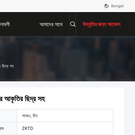
Bengali
নাবলী
আমাদের সাথে
উদ্ধৃতির জন্য আবেদন
যোগাযোগ করুন
র ছিদ্র সহ
ার আকৃতির ছিদ্র সহ
শানডং, চীন
নাম
ZKTD