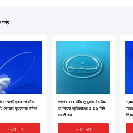
ত পণ্য
দান অপটিক্যাল কোয়ার্টজ
গোলাকার কোয়ার্টজ পেন্ডুলাস রিড উচ্চ
স্বচ্
ীট স্কোয়ার বৃত্তাকার পালিশ
তাপমাত্রা প্রতিরোধের 0.05 মিমি
আয়ত
সহনশীলতা
প্রি
ভালো দাম
ভালো দাম