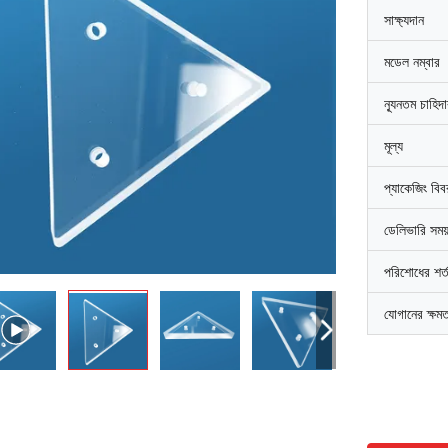
সাক্ষ্যদান
মডেল নম্বার
ন্যূনতম চাহিদ
মূল্য
প্যাকেজিং বি
ডেলিভারি সময
পরিশোধের শর্
যোগানের ক্ষম