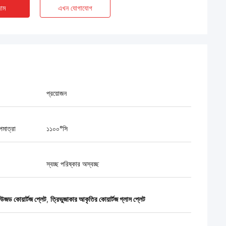
াম
এখন যোগাযোগ
প্রয়োজন
পমাত্রা
১১০০°সি
স্বচ্ছ পরিষ্কার অস্বচ্ছ
উজড কোয়ার্টজ প্লেট
,
ত্রিভুজাকার আকৃতির কোয়ার্টজ গ্লাস প্লেট