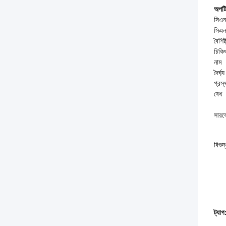
অপটিক
সিএনস
সিএনস
বৈশিষ
চিকিৎ
নাম
দৈর্ঘ্য
প্রস্
বেধ
সারফ
বিশুদ
ট্যাগ