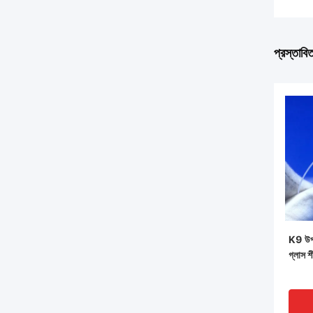
প্রস্তাবি
K9 উপা
গ্লাস শ