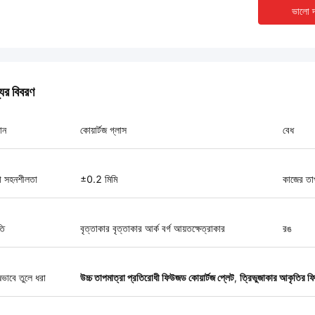
ভালো দ
যের বিবরণ
ান
কোয়ার্টজ গ্লাস
বেধ
রা সহনশীলতা
±0.2 মিমি
কাজের তা
তি
বৃত্তাকার বৃত্তাকার আর্ক বর্গ আয়তক্ষেত্রাকার
রঙ
ষভাবে তুলে ধরা
উচ্চ তাপমাত্রা প্রতিরোধী ফিউজড কোয়ার্টজ প্লেট
,
ত্রিভুজাকার আকৃতির ফি